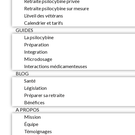
Retraite psilocybine privée
Retraite psilocybine sur mesure
L’éveil des vétérans
Calendrier et tarifs
GUIDES
La psilocybine
Préparation
Integration
Microdosage
Interactions médicamenteuses
BLOG
Santé
Législation
Préparer sa retraite
Bénéfices
A PROPOS
Mission
Équipe
Témoignages