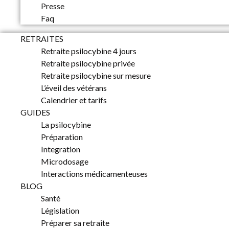
Presse
Faq
RETRAITES
Retraite psilocybine 4 jours
Retraite psilocybine privée
Retraite psilocybine sur mesure
L’éveil des vétérans
Calendrier et tarifs
GUIDES
La psilocybine
Préparation
Integration
Microdosage
Interactions médicamenteuses
BLOG
Santé
Législation
Préparer sa retraite