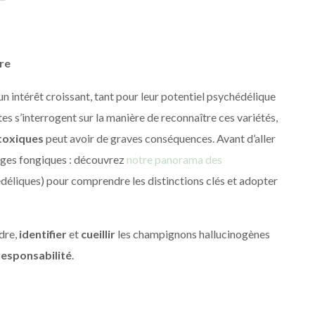
re
un intérêt croissant, tant pour leur potentiel psychédélique
ltes s’interrogent sur la manière de reconnaître ces variétés,
toxiques
peut avoir de graves conséquences. Avant d’aller
usages fongiques : découvrez
notre panorama des
édéliques) pour comprendre les distinctions clés et adopter
dre,
identifier
et
cueillir
les champignons hallucinogènes
responsabilité
.