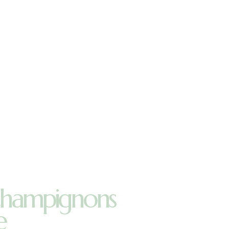
 champignons
e