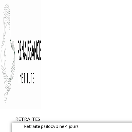
RETRAITES
Retraite psilocybine 4 jours