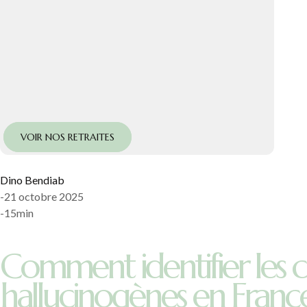
VOIR NOS RETRAITES
Dino Bendiab
-
21 octobre 2025
-
15
min
Comment identifier les
hallucinogènes en Franc