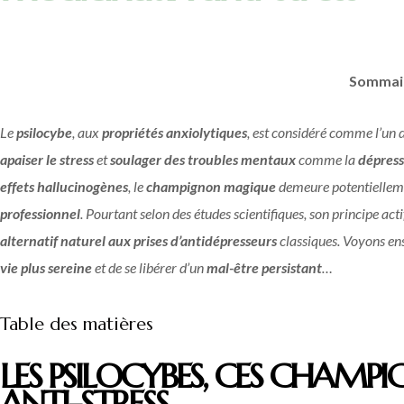
Sommai
Le
psilocybe
, aux
propriétés anxiolytiques
, est considéré comme l’un 
apaiser le stress
et
soulager des troubles mentaux
comme la
dépress
effets hallucinogènes
, le
champignon magique
demeure potentielleme
professionnel
. Pourtant selon des études scientifiques, son principe act
alternatif naturel aux prises d’antidépresseurs
classiques. Voyons e
vie plus sereine
et de se libérer d’un
mal-être persistant
…
Table des matières
LES PSILOCYBES, CES CHAM
ANTI-STRESS