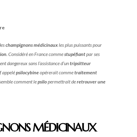
re
des
champignons médicinaux
les plus puissants pour
ion
. Considéré en France comme
stupéfiant
par ses
nt dangereux sans l’assistance d’un
tripsitteur
if appelé
psilocybine
opérerait comme
traitement
nsemble comment le
psilo
permettrait de
retrouver une
PIGNONS MÉDICINAUX