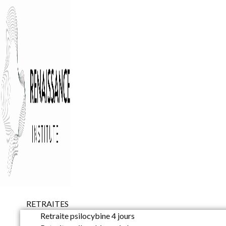
RETRAITES
Retraite psilocybine 4 jours