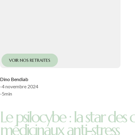
VOIR NOS RETRAITES
Dino Bendiab
-
4 novembre 2024
-
5
min
Le psilocybe : la star de
médicinaux anti-stress