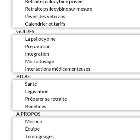
Retraite psilocybine privée
Retraite psilocybine sur mesure
L’éveil des vétérans
Calendrier et tarifs
GUIDES
La psilocybine
Préparation
Integration
Microdosage
Interactions médicamenteuses
BLOG
Santé
Législation
Préparer sa retraite
Bénéfices
A PROPOS
Mission
Équipe
Témoignages