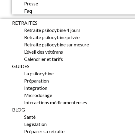
Presse
Faq
RETRAITES
Retraite psilocybine 4 jours
Retraite psilocybine privée
Retraite psilocybine sur mesure
L’éveil des vétérans
Calendrier et tarifs
GUIDES
La psilocybine
Préparation
Integration
Microdosage
Interactions médicamenteuses
BLOG
Santé
Législation
Préparer sa retraite