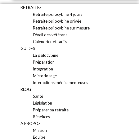
RETRAITES
Retraite psilocybine 4 jours
Retraite psilocybine privée
Retraite psilocybine sur mesure
L’éveil des vétérans
Calendrier et tarifs
GUIDES
La psilocybine
Préparation
Integration
Microdosage
Interactions médicamenteuses
BLOG
Santé
Législation
Préparer sa retraite
Bénéfices
A PROPOS
Mission
Équipe