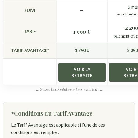
3 mo
—
SUIVI
avec le mêm
2 290
1 990 €
TARIF
paiement en 2
1 790 €
2 090
TARIF AVANTAGE*
VOIR LA
VOIR 
RETRAITE
RETRA
← Glisser horizontalement pour voir tout →
*Conditions du Tarif Avantage
Le Tarif Avantage est applicable si l'une de ces
conditions est remplie :