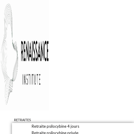
RETRAITES
Retraite psilocybine 4 jours
Retraite psilocybine privée