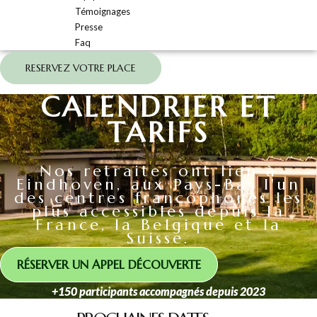
Témoignages
Presse
Faq
RESERVEZ VOTRE PLACE
CALENDRIER ET
TARIFS
Nos retraites ont lieu à
Eindhoven, aux Pays-Bas l'un
des centres francophones les
plus accessibles depuis la
France, la Belgique et la
Suisse.
RÉSERVER UN APPEL DÉCOUVERTE
+150 participants accompagnés depuis 2023