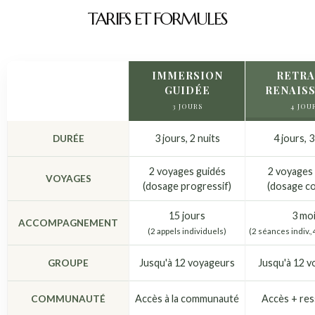
TARIFS ET FORMULES
IMMERSION
RETRA
GUIDÉE
RENAIS
3 JOURS
4 JOU
3 jours, 2 nuits
4 jours, 3
DURÉE
2 voyages guidés
2 voyages
VOYAGES
(dosage progressif)
(dosage c
15 jours
3 mo
ACCOMPAGNEMENT
(2 appels individuels)
(2 séances indiv., 
Jusqu'à 12 voyageurs
Jusqu'à 12 
GROUPE
Accès à la communauté
Accès + re
COMMUNAUTÉ