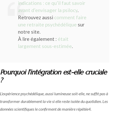
indications : ce qu’il faut savoir
avant d’envisager la psilocy
.
Retrouvez aussi
comment faire
une retraite psychédélique
sur
notre site.
À lire également :
était
largement sous-estimée
.
Pourquoi l’intégration est-elle cruciale
?
L’expérience psychédélique, aussi lumineuse soit-elle, ne suffit pas à
transformer durablement la vie si elle reste isolée du quotidien. Les
données scientifiques le confirment de manière répétée
4
.