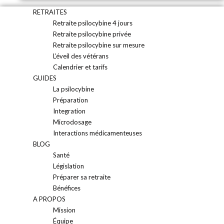
RETRAITES
Retraite psilocybine 4 jours
Retraite psilocybine privée
Retraite psilocybine sur mesure
L’éveil des vétérans
Calendrier et tarifs
GUIDES
La psilocybine
Préparation
Integration
Microdosage
Interactions médicamenteuses
BLOG
Santé
Législation
Préparer sa retraite
Bénéfices
A PROPOS
Mission
Équipe