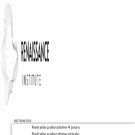
RETRAITES
Retraite psilocybine 4 jours
Retraite psilocybine privée