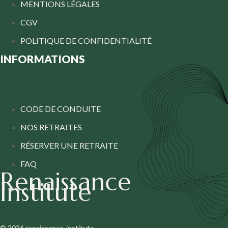
MENTIONS LÉGALES
CGV
POLITIQUE DE CONFIDENTIALITÉ
INFORMATIONS
CODE DE CONDUITE
NOS RETRAITES
RÉSERVER UNE RETRAITE
FAQ
Renaissance
Institute
© 2026 renaissance-institute.