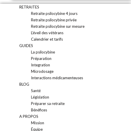
RETRAITES
Retraite psilocybine 4 jours
Retraite psilocybine privée
Retraite psilocybine sur mesure
L’éveil des vétérans
Calendrier et tarifs
GUIDES
La psilocybine
Préparation
Integration
Microdosage
Interactions médicamenteuses
BLOG
Santé
Législation
Préparer sa retraite
Bénéfices
A PROPOS
Mission
Équipe