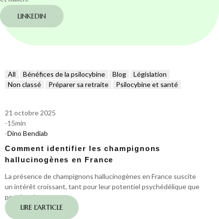
LINKEDIN
All
Bénéfices de la psilocybine
Blog
Législation
Non classé
Préparer sa retraite
Psilocybine et santé
21 octobre 2025
-
15
min
-
Dino Bendiab
Comment identifier les champignons
hallucinogènes en France
La présence de champignons hallucinogènes en France suscite
un intérêt croissant, tant pour leur potentiel psychédélique que
pour les risques…
LIRE L'ARTICLE