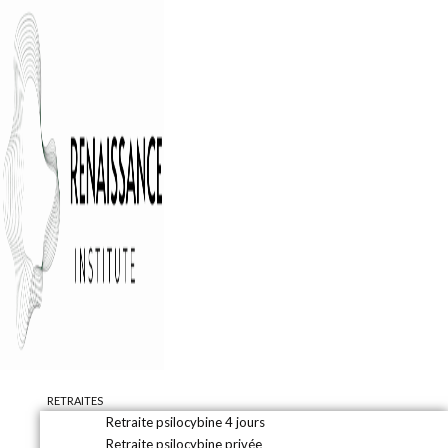
RETRAITES
Retraite psilocybine 4 jours
Retraite psilocybine privée