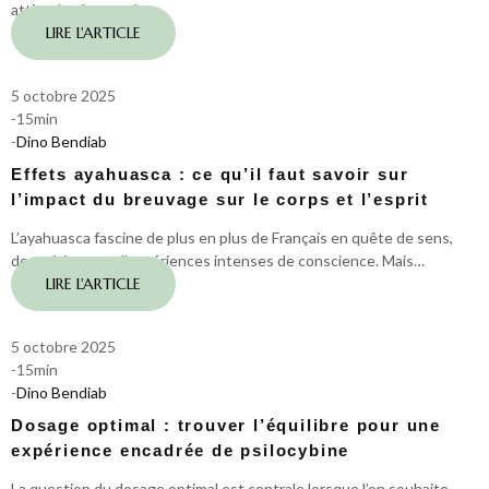
attire de plus en plus…
LIRE L'ARTICLE
5 octobre 2025
-
15
min
-
Dino Bendiab
Effets ayahuasca : ce qu’il faut savoir sur
l’impact du breuvage sur le corps et l’esprit
L’ayahuasca fascine de plus en plus de Français en quête de sens,
de guérison ou d’expériences intenses de conscience. Mais…
LIRE L'ARTICLE
5 octobre 2025
-
15
min
-
Dino Bendiab
Dosage optimal : trouver l’équilibre pour une
expérience encadrée de psilocybine
La question du dosage optimal est centrale lorsque l’on souhaite