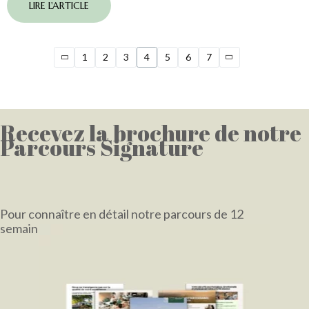
LIRE L'ARTICLE
1
2
3
4
5
6
7
Recevez la brochure de notre
Parcours Signature
Pour connaître en détail notre parcours de 12
semaines
et sa retraite de 4 jours