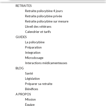
RETRAITES
Retraite psilocybine 4 jours
Retraite psilocybine privée
Retraite psilocybine sur mesure
L’éveil des vétérans
Calendrier et tarifs
GUIDES
La psilocybine
Préparation
Integration
Microdosage
Interactions médicamenteuses
BLOG
Santé
Législation
Préparer sa retraite
Bénéfices
A PROPOS
Mission
Équipe