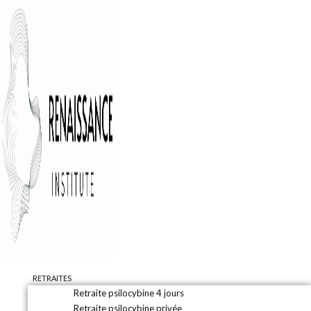
RETRAITES
Retraite psilocybine 4 jours
Retraite psilocybine privée