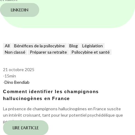
LINKEDIN
All
Bénéfices de la psilocybine
Blog
Législation
Non classé
Préparer sa retraite
Psilocybine et santé
21 octobre 2025
-
15
min
-
Dino Bendiab
Comment identifier les champignons
hallucinogènes en France
La présence de champignons hallucinogènes en France suscite
un intérêt croissant, tant pour leur potentiel psychédélique que
pour les risques…
LIRE L'ARTICLE