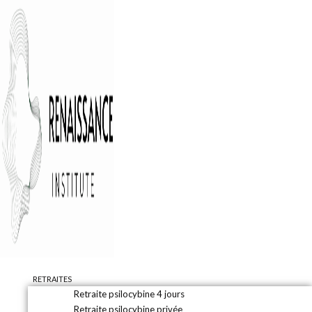
RETRAITES
Retraite psilocybine 4 jours
Retraite psilocybine privée