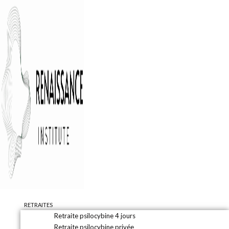
RETRAITES
Retraite psilocybine 4 jours
Retraite psilocybine privée