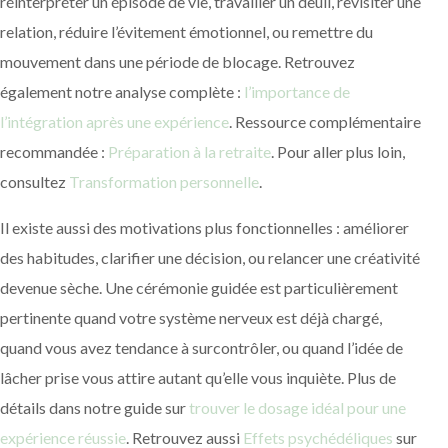
réinterpréter un épisode de vie, travailler un deuil, revisiter une
relation, réduire l’évitement émotionnel, ou remettre du
mouvement dans une période de blocage. Retrouvez
également notre analyse complète :
l’importance de
l’intégration après une expérience
. Ressource complémentaire
recommandée :
Préparation à la retraite
. Pour aller plus loin,
consultez
Transformation personnelle
.
Il existe aussi des motivations plus fonctionnelles : améliorer
des habitudes, clarifier une décision, ou relancer une créativité
devenue sèche. Une cérémonie guidée est particulièrement
pertinente quand votre système nerveux est déjà chargé,
quand vous avez tendance à surcontrôler, ou quand l’idée de
lâcher prise vous attire autant qu’elle vous inquiète. Plus de
détails dans notre guide sur
trouver le dosage idéal pour une
expérience réussie
. Retrouvez aussi
Effets psychédéliques
sur