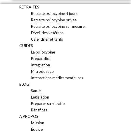
RETRAITES
Retraite psilocybine 4 jours
Retraite psilocybine privée
Retraite psilocybine sur mesure
L’éveil des vétérans
Calendrier et tarifs
GUIDES
La psilocybine
Préparation
Integration
Microdosage
Interactions médicamenteuses
BLOG
Santé
Législation
Préparer sa retraite
Bénéfices
A PROPOS
Mission
Équipe